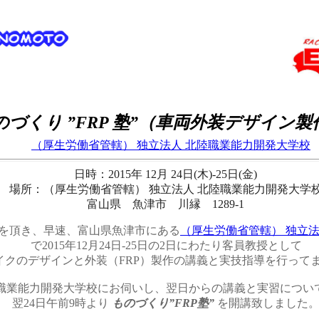
のづくり ”FRP 塾”（車両外装デザイン製
（厚生労働省管轄） 独立法人 北陸職業能力開発大学校
日時：
2015年 12月 24日(木)-25日(金)
場所：
（厚生労働省管轄） 独立法人 北陸職業能力開発大学
富山県 魚津市 川縁 1289-1
話しを頂き、早速、富山県魚津市にある
（厚生労働省管轄） 独立
で2015年12月24日-25日の2日にわたり客員教授として
イクのデザインと外装（FRP）製作の講義と実技指導を行って
陸職業能力開発大学校にお伺いし、翌日からの講義と実習につい
翌24日午前9時より
ものづくり”FRP塾”
を開講致しました