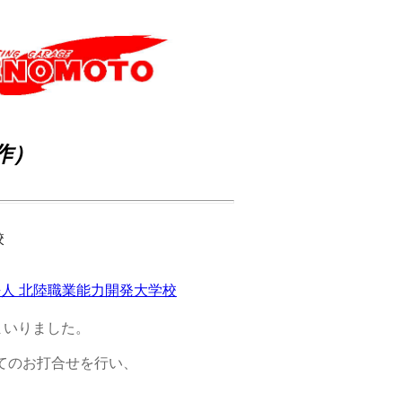
作）
校
法人 北陸職業能力開発大学校
まいりました。
てのお打合せを行い、
。