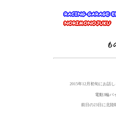
も
2015年12月初旬にお
電動3輪バ
前日の23日に北