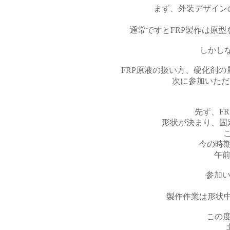
まず、外装デザイン
通常ですとFRP製作は原
しかし
FRP原液の扱い方、硬化剤
次に参加いただ
先ず、F
形状が決まり、固
今の時
午
参加
製作作業は形状
この