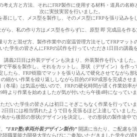
の考え方と方法、それにFRP製作に使用する材料・道具の名称
次に実技実習を行いました。
型を基にして、メス型を製作し、そのメス型にFRPを張り込みを
ながら、私の作り方はメス型を作らずに、原型 即 完成品を作
の量り方と混ぜ方、製作作業中の室温管理方法そしてFRPマット
いた学生の皆さんにFRPの試作を行っていただき1日目の講義
講義2日目は外装デザインも決まり、外装製作を行いました
RPで平板を製作し、それをカットし、形状（デザイン）を作っ
定したら、FRP樹脂でマットを張り込んで硬化させてながら形
この細かい作業を繰り返ししながら目的のFRP成形を完成させ
期（冬場）は気温が低いので、FRPの硬化時間が遅く作業効率
前9時より作業を始めましたが気が付いたら午後4時になってい
いただいた学生の皆さんは初日こそぎこちなく作業を行ってい
2日目には相当慣れたようで目を見張るほど上達していました
中央から後部の形状(デザイン)を決定し、その形状の製作途中
度、
”FRP塾
(車両外装デザイン製作)
”
開講に当たり、
ご配慮を頂
北陸職業能力開発大学
ならびにご参加いただきました学生の皆