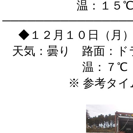
温：１５
───────────────
◆１２月１０日（月
天気：曇り 路面：ド
温：７℃
※ 参考タ