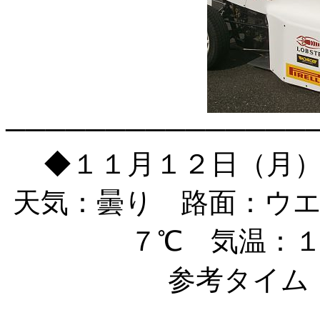
───────────────
◆１１月１２日（月
天気：曇り 路面：ウ
７℃ 気温：
参考タイム